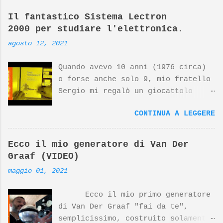
Il fantastico Sistema Lectron
2000 per studiare l'elettronica.
agosto 12, 2021
Quando avevo 10 anni (1976 circa)
o forse anche solo 9, mio fratello
Sergio mi regalò un giocattolo
d'avanguardia, un fantastico
CONTINUA A LEGGERE
sistema per studiare l'elettronica
giocando. Nato dalla mente
geniale di Georghe Gregor e dal
Ecco il mio generatore di Van Der
design di Dieter Rams (top
Graaf (VIDEO)
designer della Braun) questo
maggio 01, 2021
prodotto si è meritato negli anni
riconoscimenti internazionali. Il
Ecco il mio primo generatore
prodotto Lectron 2000, insieme ad
di Van Der Graaf "fai da te",
altri prodotti Braun disegnati da
semplicissimo, costruito solamente
Dieter Rams, sono esposti al MoMa