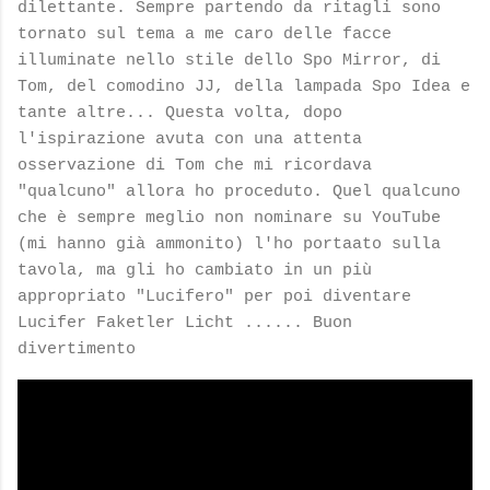
dilettante. Sempre partendo da ritagli sono
tornato sul tema a me caro delle facce
illuminate nello stile dello Spo Mirror, di
Tom, del comodino JJ, della lampada Spo Idea e
tante altre... Questa volta, dopo
l'ispirazione avuta con una attenta
osservazione di Tom che mi ricordava
"qualcuno" allora ho proceduto. Quel qualcuno
che è sempre meglio non nominare su YouTube
(mi hanno già ammonito) l'ho portaato sulla
tavola, ma gli ho cambiato in un più
appropriato "Lucifero" per poi diventare
Lucifer Faketler Licht ...... Buon
divertimento