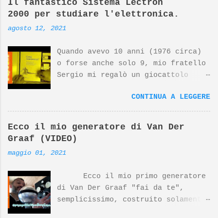
Il fantastico Sistema Lectron
2000 per studiare l'elettronica.
agosto 12, 2021
Quando avevo 10 anni (1976 circa)
o forse anche solo 9, mio fratello
Sergio mi regalò un giocattolo
d'avanguardia, un fantastico
CONTINUA A LEGGERE
sistema per studiare l'elettronica
giocando. Nato dalla mente
geniale di Georghe Gregor e dal
Ecco il mio generatore di Van Der
design di Dieter Rams (top
Graaf (VIDEO)
designer della Braun) questo
maggio 01, 2021
prodotto si è meritato negli anni
riconoscimenti internazionali. Il
Ecco il mio primo generatore
prodotto Lectron 2000, insieme ad
di Van Der Graaf "fai da te",
altri prodotti Braun disegnati da
semplicissimo, costruito solamente
Dieter Rams, sono esposti al MoMa
con pezzi recuperati, tranne che
di NewYork. Nonostante tutto,