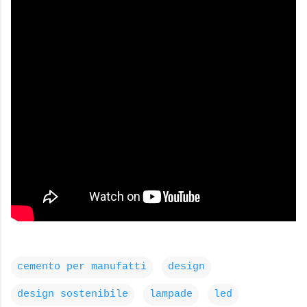
cemento per manufatti
design
design sostenibile
lampade
led