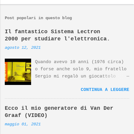
Post popolari in questo blog
Il fantastico Sistema Lectron
2000 per studiare l'elettronica.
agosto 12, 2021
Quando avevo 10 anni (1976 circa)
o forse anche solo 9, mio fratello
Sergio mi regalò un giocattolo
d'avanguardia, un fantastico
CONTINUA A LEGGERE
sistema per studiare l'elettronica
giocando. Nato dalla mente
geniale di Georghe Gregor e dal
Ecco il mio generatore di Van Der
design di Dieter Rams (top
Graaf (VIDEO)
designer della Braun) questo
maggio 01, 2021
prodotto si è meritato negli anni
riconoscimenti internazionali. Il