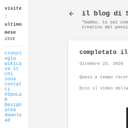
visite
il blog di 
:
"babbo, tu sei com
ultimo
creativo dal pensi
mese
2
3
1
9
completato il
cronol
ogia
wikica
dicembre 23, 2020
se.it
chi
Quasi a tempo reco
sono
contat
Ecco il video dell
ti
#SpoLa
b
Design
area
downlo
ad