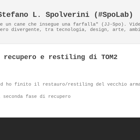
Passa ai contenuti principali
Stefano L. Spolverini (#SpoLab)
e un cane che insegue una farfalla" (JJ-Spo). Vid
ero divergente, tra tecnologia, design, arte, amb
 recupero e restiling di TOM2
rd ho finito il restauro/restiling del vecchio arm
a seconda fase di recupero