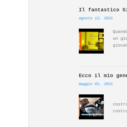
Il fantastico S
agosto 12, 2021
Quand
un gi
gioca
(top 
inter
da Di
molto
Ecco il mio gen
Ardui
maggio 01, 2021
Desig
il gi
Ecco 
https
costr
costr
Per i
ritag