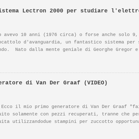
istema Lectron 2000 per studiare l'elettr
o avevo 10 anni (1976 circa) o forse anche solo 9,
ocattolo d'avanguardia, un fantastico sistema per 
ndo. Nato dalla mente geniale di Georghe Gregor e
designer della Braun) questo prodotto si è meritat
nazionali. Il prodotto Lectron 2000, insieme ad a
eter Rams, sono esposti al MoMa di NewYork. Nonost
 poco noto su YouTube, ne parlò anni fa Massimo Ba
eratore di Van Der Graaf (VIDEO)
no, in questo video: https://www.youtube.com/watch
ner della Braun Dieter Rams, Vi segnalo il mio vid
radischi Braun PC3-SV, di cui Vi segnalo il link q
il mio primo generatore di Van Der Graaf "fai 
://youtu.be/6h8fY7-MtXM
uito solamente con pezzi recuperati, tranne che pe
uita utilizzandodue stampini per zuccotto opportun
l resto: il supporto verticale è un vecchio tubo
li per le altre parti il motorino di un vecchio e