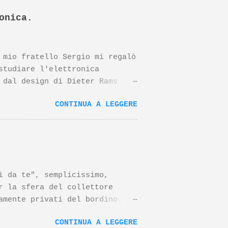
onica.
 mio fratello Sergio mi regalò
studiare l'elettronica
 dal design di Dieter Rams
o negli anni riconoscimenti
CONTINUA A LEGGERE
ltri prodotti Braun disegnati
ante tutto, questo prodotto è
nzi, il papà del progetto
?v=EF0Wjwsjdvs In merito al
eo su un suo famoso prodotto,
ui sotto:
da te", semplicissimo,
r la sfera del collettore
amente privati del bordino.
 di scarico da 32mm altri
CONTINUA A LEGGERE
d inutile avvitatore a pile