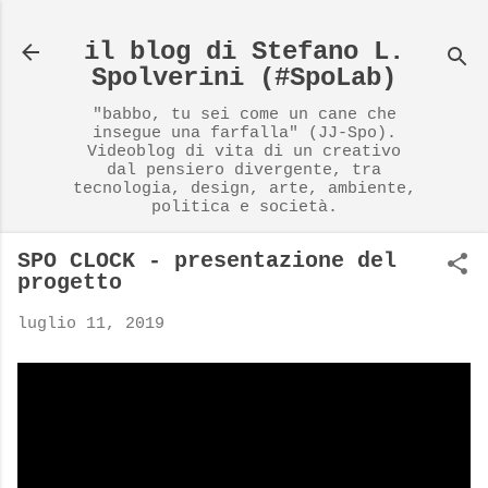
Passa ai contenuti principali
il blog di Stefano L.
Spolverini (#SpoLab)
"babbo, tu sei come un cane che
insegue una farfalla" (JJ-Spo).
Videoblog di vita di un creativo
dal pensiero divergente, tra
tecnologia, design, arte, ambiente,
politica e società.
SPO CLOCK - presentazione del
progetto
luglio 11, 2019