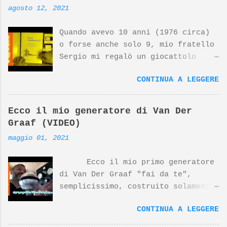
agosto 12, 2021
Quando avevo 10 anni (1976 circa)
o forse anche solo 9, mio fratello
Sergio mi regalò un giocattolo
d'avanguardia, un fantastico
CONTINUA A LEGGERE
sistema per studiare l'elettronica
giocando. Nato dalla mente
geniale di Georghe Gregor e dal
Ecco il mio generatore di Van Der
design di Dieter Rams (top
Graaf (VIDEO)
designer della Braun) questo
maggio 01, 2021
prodotto si è meritato negli anni
riconoscimenti internazionali. Il
Ecco il mio primo generatore
prodotto Lectron 2000, insieme ad
di Van Der Graaf "fai da te",
altri prodotti Braun disegnati da
semplicissimo, costruito solamente
Dieter Rams, sono esposti al MoMa
con pezzi recuperati, tranne che
di NewYork. Nonostante tutto,
CONTINUA A LEGGERE
per la sfera del collettore
questo prodotto è molto poco noto
costruita utilizzandodue stampini