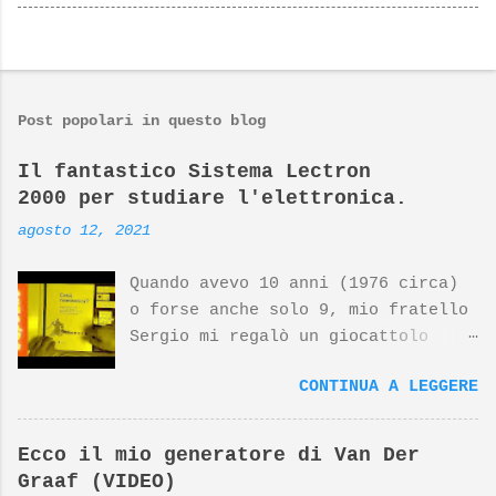
Post popolari in questo blog
Il fantastico Sistema Lectron
2000 per studiare l'elettronica.
agosto 12, 2021
Quando avevo 10 anni (1976 circa)
o forse anche solo 9, mio fratello
Sergio mi regalò un giocattolo
d'avanguardia, un fantastico
CONTINUA A LEGGERE
sistema per studiare l'elettronica
giocando. Nato dalla mente
geniale di Georghe Gregor e dal
Ecco il mio generatore di Van Der
design di Dieter Rams (top
Graaf (VIDEO)