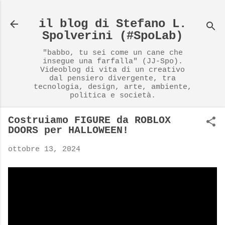
Passa ai contenuti principali
il blog di Stefano L.
Spolverini (#SpoLab)
"babbo, tu sei come un cane che
insegue una farfalla" (JJ-Spo).
Videoblog di vita di un creativo
dal pensiero divergente, tra
tecnologia, design, arte, ambiente,
politica e società.
Costruiamo FIGURE da ROBLOX
DOORS per HALLOWEEN!
ottobre 13, 2024