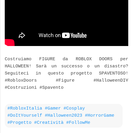
Costruiamo FIGURE da ROBLOX DOORS per
HALLOWEEN! Sarà un successo o un disastro?
Seguiteci in questo progetto SPAVENTOSO!
#RobloxDoors #Figure #HalloweenDIY
#Costruzioni #Spavento
#RobloxItalia #Gamer #Cosplay
#DoItYourself #Halloween2023 #HorrorGame
#Progetto #Creatività #FollowMe