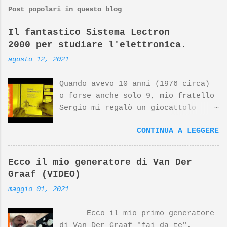
Post popolari in questo blog
Il fantastico Sistema Lectron
2000 per studiare l'elettronica.
agosto 12, 2021
Quando avevo 10 anni (1976 circa)
o forse anche solo 9, mio fratello
Sergio mi regalò un giocattolo
d'avanguardia, un fantastico
CONTINUA A LEGGERE
sistema per studiare l'elettronica
giocando. Nato dalla mente
geniale di Georghe Gregor e dal
Ecco il mio generatore di Van Der
design di Dieter Rams (top
Graaf (VIDEO)
designer della Braun) questo
maggio 01, 2021
prodotto si è meritato negli anni
riconoscimenti internazionali. Il
Ecco il mio primo generatore
prodotto Lectron 2000, insieme ad
di Van Der Graaf "fai da te",