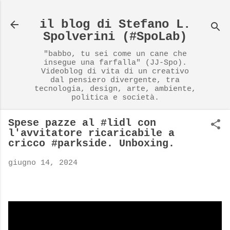
Passa ai contenuti principali
il blog di Stefano L.
Spolverini (#SpoLab)
"babbo, tu sei come un cane che
insegue una farfalla" (JJ-Spo).
Videoblog di vita di un creativo
dal pensiero divergente, tra
tecnologia, design, arte, ambiente,
politica e società.
Spese pazze al #lidl con
l'avvitatore ricaricabile a
cricco #parkside. Unboxing.
giugno 14, 2024