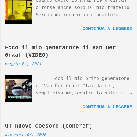
Quando avevo 10 anni (1976 circa)
o forse anche solo 9, mio fratello
Sergio mi regalò un giocattolo
d'avanguardia, un fantastico
CONTINUA A LEGGERE
sistema per studiare l'elettronica
giocando. Nato dalla mente
geniale di Georghe Gregor e dal
Ecco il mio generatore di Van Der
design di Dieter Rams (top
Graaf (VIDEO)
designer della Braun) questo
maggio 01, 2021
prodotto si è meritato negli anni
riconoscimenti internazionali. Il
Ecco il mio primo generatore
prodotto Lectron 2000, insieme ad
di Van Der Graaf "fai da te",
altri prodotti Braun disegnati da
semplicissimo, costruito solamente
Dieter Rams, sono esposti al MoMa
con pezzi recuperati, tranne che
di NewYork. Nonostante tutto,
CONTINUA A LEGGERE
per la sfera del collettore
questo prodotto è molto poco noto
costruita utilizzandodue stampini
su YouTube, ne parlò anni fa
per zuccotto opportunamente
Massimo Banzi, il papà del
un nuovo coesore (coherer)
privati del bordino. Per il
progetto Arduino, in questo video:
dicembre 04, 2020