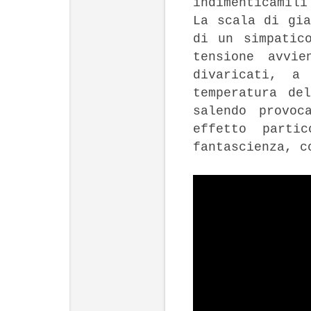
indimenticamili
La scala di gia
di un simpatic
tensione avvi
divaricati, a
temperatura de
salendo provoc
effetto parti
fantascienza, c