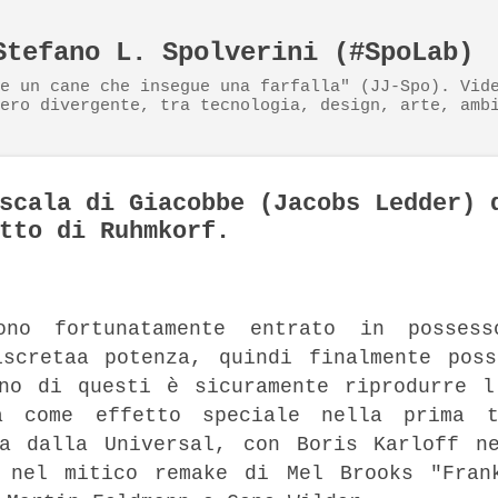
Passa ai contenuti principali
Stefano L. Spolverini (#SpoLab)
e un cane che insegue una farfalla" (JJ-Spo). Vid
ero divergente, tra tecnologia, design, arte, amb
scala di Giacobbe (Jacobs Ledder) 
tto di Ruhmkorf.
sono fortunatamente entrato in posses
iscretaa potenza, quindi finalmente poss
Uno di questi è sicuramente riprodurre l
a come effetto speciale nella prima t
ta dalla Universal, con Boris Karloff n
e nel mitico remake di Mel Brooks "Fran