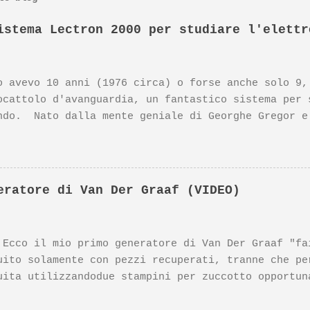
istema Lectron 2000 per studiare l'elettr
o avevo 10 anni (1976 circa) o forse anche solo 9,
ocattolo d'avanguardia, un fantastico sistema per 
ndo. Nato dalla mente geniale di Georghe Gregor e
designer della Braun) questo prodotto si è meritat
nazionali. Il prodotto Lectron 2000, insieme ad a
eter Rams, sono esposti al MoMa di NewYork. Nonost
 poco noto su YouTube, ne parlò anni fa Massimo Ba
eratore di Van Der Graaf (VIDEO)
no, in questo video: https://www.youtube.com/watch
ner della Braun Dieter Rams, Vi segnalo il mio vid
radischi Braun PC3-SV, di cui Vi segnalo il link q
il mio primo generatore di Van Der Graaf "fai 
://youtu.be/6h8fY7-MtXM
uito solamente con pezzi recuperati, tranne che pe
uita utilizzandodue stampini per zuccotto opportun
l resto: il supporto verticale è un vecchio tubo