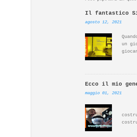
Il fantastico S
agosto 12, 2021
Quand
un gi
gioca
(top 
inter
da Di
molto
Ecco il mio gen
Ardui
maggio 01, 2021
Desig
il gi
Ecco 
https
costr
costr
Per i