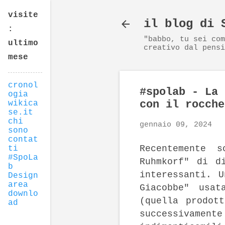
visite
il blog di 
:
"babbo, tu sei com
ultimo
creativo dal pensi
mese
cronol
#spolab - La 
ogia
con il rocche
wikica
se.it
chi
gennaio 09, 2024
sono
contat
Recentemente 
ti
#SpoLa
Ruhmkorf" di d
b
interessanti. 
Design
area
Giacobbe" usat
downlo
(quella prodot
ad
successivament