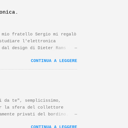
onica.
 mio fratello Sergio mi regalò
studiare l'elettronica
 dal design di Dieter Rams
o negli anni riconoscimenti
CONTINUA A LEGGERE
ltri prodotti Braun disegnati
ante tutto, questo prodotto è
nzi, il papà del progetto
?v=EF0Wjwsjdvs In merito al
eo su un suo famoso prodotto,
ui sotto:
da te", semplicissimo,
r la sfera del collettore
amente privati del bordino.
 di scarico da 32mm altri
CONTINUA A LEGGERE