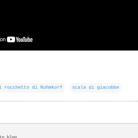
l rocchetto di Ruhmkorf
scala di giacobbe
to blog