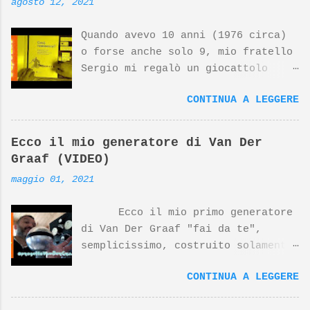
agosto 12, 2021
Quando avevo 10 anni (1976 circa)
o forse anche solo 9, mio fratello
Sergio mi regalò un giocattolo
d'avanguardia, un fantastico
CONTINUA A LEGGERE
sistema per studiare l'elettronica
giocando. Nato dalla mente
geniale di Georghe Gregor e dal
Ecco il mio generatore di Van Der
design di Dieter Rams (top
Graaf (VIDEO)
designer della Braun) questo
maggio 01, 2021
prodotto si è meritato negli anni
riconoscimenti internazionali. Il
Ecco il mio primo generatore
prodotto Lectron 2000, insieme ad
di Van Der Graaf "fai da te",
altri prodotti Braun disegnati da
semplicissimo, costruito solamente
Dieter Rams, sono esposti al MoMa
con pezzi recuperati, tranne che
di NewYork. Nonostante tutto,
CONTINUA A LEGGERE
per la sfera del collettore
questo prodotto è molto poco noto
costruita utilizzandodue stampini
su YouTube, ne parlò anni fa