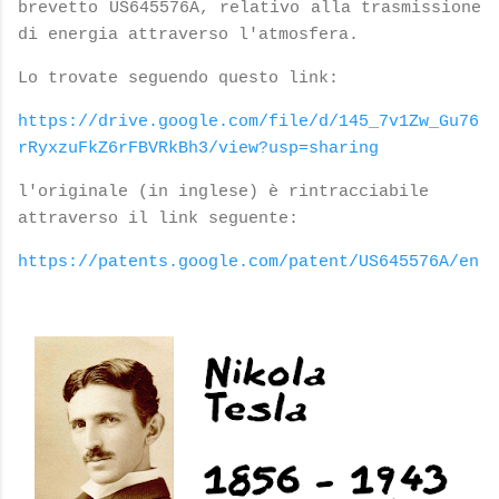
brevetto US645576A, relativo alla trasmissione
di energia attraverso l'atmosfera.
Lo trovate seguendo questo link:
https://drive.google.com/file/d/145_7v1Zw_Gu76
rRyxzuFkZ6rFBVRkBh3/view?usp=sharing
l'originale (in inglese) è rintracciabile
attraverso il link seguente:
https://patents.google.com/patent/US645576A/en