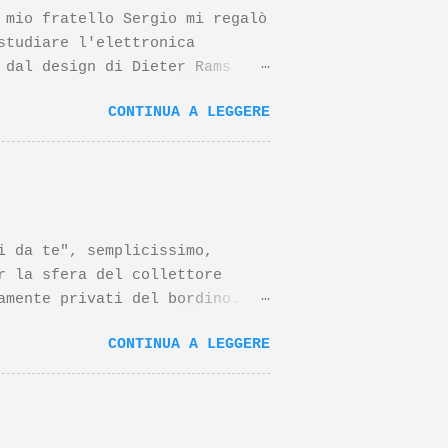
 mio fratello Sergio mi regalò
studiare l'elettronica
 dal design di Dieter Rams
o negli anni riconoscimenti
CONTINUA A LEGGERE
ltri prodotti Braun disegnati
ante tutto, questo prodotto è
nzi, il papà del progetto
?v=EF0Wjwsjdvs In merito al
eo su un suo famoso prodotto,
ui sotto:
da te", semplicissimo,
r la sfera del collettore
amente privati del bordino.
 di scarico da 32mm altri
CONTINUA A LEGGERE
d inutile avvitatore a pile
li verdi per la cinghia una
 una ghiera inox (quella dello
vare la puleggia superiore un
iore un po'di pazienza ed un