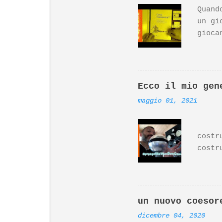
Quand
un gi
gioca
(top 
inter
da Di
molto
Ecco il mio gen
Ardui
maggio 01, 2021
Desig
il gi
Ecco 
https
costr
costr
Per i
ritag
(il m
rete 
un nuovo coesor
sciac
dicembre 04, 2020
ritag