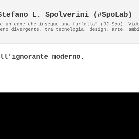
Passa ai contenuti principali
Stefano L. Spolverini (#SpoLab)
e un cane che insegue una farfalla" (JJ-Spo). Vid
ero divergente, tra tecnologia, design, arte, amb
ll'ignorante moderno.