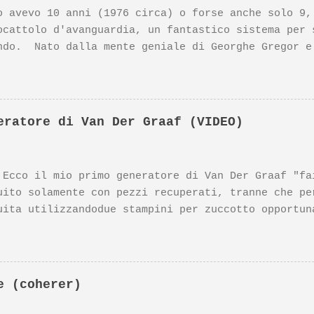
o avevo 10 anni (1976 circa) o forse anche solo 9,
ocattolo d'avanguardia, un fantastico sistema per 
ndo. Nato dalla mente geniale di Georghe Gregor e
designer della Braun) questo prodotto si è meritat
nazionali. Il prodotto Lectron 2000, insieme ad a
eter Rams, sono esposti al MoMa di NewYork. Nonost
 poco noto su YouTube, ne parlò anni fa Massimo Ba
eratore di Van Der Graaf (VIDEO)
no, in questo video: https://www.youtube.com/watch
ner della Braun Dieter Rams, Vi segnalo il mio vid
radischi Braun PC3-SV, di cui Vi segnalo il link q
il mio primo generatore di Van Der Graaf "fai 
://youtu.be/6h8fY7-MtXM
uito solamente con pezzi recuperati, tranne che pe
uita utilizzandodue stampini per zuccotto opportun
l resto: il supporto verticale è un vecchio tubo
li per le altre parti il motorino di un vecchio e
otorino però è eccellente) un elasticone di quel
coprialtoparlante da cui ritagliare i due pettini
e (coherer)
quone) un guidacinghia per serramenti da cui rica
lio di teflon da cui ritagliare la puleggia infer