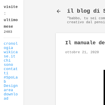
visite
il blog di 
:
"babbo, tu sei com
ultimo
creativo dal pensi
mese
2
4
0
3
Il manuale de
cronol
ogia
wikica
ottobre 21, 2020
se.it
chi
sono
contat
ti
#SpoLa
b
Design
area
downlo
ad