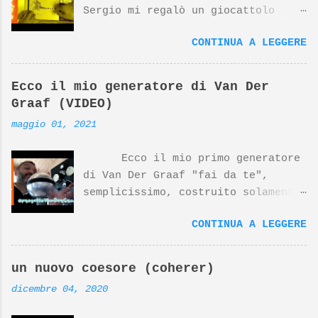
Sergio mi regalò un giocattolo
d'avanguardia, un fantastico
CONTINUA A LEGGERE
sistema per studiare l'elettronica
giocando. Nato dalla mente
geniale di Georghe Gregor e dal
Ecco il mio generatore di Van Der
design di Dieter Rams (top
Graaf (VIDEO)
designer della Braun) questo
maggio 01, 2021
prodotto si è meritato negli anni
riconoscimenti internazionali. Il
Ecco il mio primo generatore
prodotto Lectron 2000, insieme ad
di Van Der Graaf "fai da te",
altri prodotti Braun disegnati da
semplicissimo, costruito solamente
Dieter Rams, sono esposti al MoMa
con pezzi recuperati, tranne che
di NewYork. Nonostante tutto,
CONTINUA A LEGGERE
per la sfera del collettore
questo prodotto è molto poco noto
costruita utilizzandodue stampini
su YouTube, ne parlò anni fa
per zuccotto opportunamente
Massimo Banzi, il papà del
un nuovo coesore (coherer)
privati del bordino. Per il
progetto Arduino, in questo video:
dicembre 04, 2020
resto: il supporto verticale è
https://www.youtube.com/watch?
un vecchio tubo di scarico da 32mm
v=EF0Wjwsjdvs In merito al