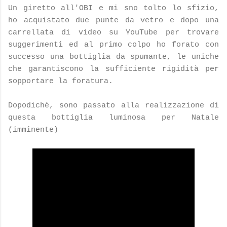
Un giretto all'OBI e mi sno tolto lo sfizio,
ho acquistato due punte da vetro e dopo una
carrellata di video su YouTube per trovare
suggerimenti ed al primo colpo ho forato con
successo una bottiglia da spumante, le uniche
che garantiscono la sufficiente rigidità per
sopportare la foratura.
Dopodichè, sono passato alla realizzazione di
questa bottiglia luminosa per Natale
(imminente)