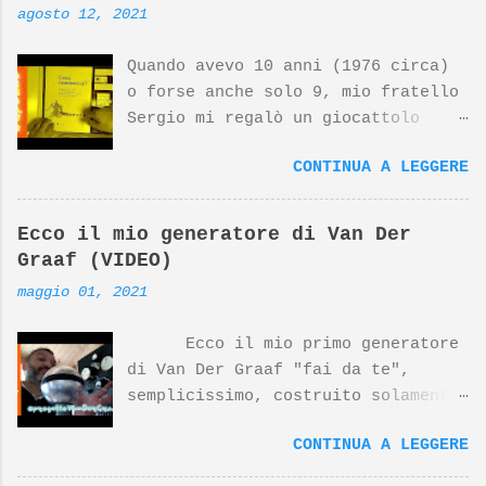
agosto 12, 2021
Quando avevo 10 anni (1976 circa)
o forse anche solo 9, mio fratello
Sergio mi regalò un giocattolo
d'avanguardia, un fantastico
CONTINUA A LEGGERE
sistema per studiare l'elettronica
giocando. Nato dalla mente
geniale di Georghe Gregor e dal
Ecco il mio generatore di Van Der
design di Dieter Rams (top
Graaf (VIDEO)
designer della Braun) questo
maggio 01, 2021
prodotto si è meritato negli anni
riconoscimenti internazionali. Il
Ecco il mio primo generatore
prodotto Lectron 2000, insieme ad
di Van Der Graaf "fai da te",
altri prodotti Braun disegnati da
semplicissimo, costruito solamente
Dieter Rams, sono esposti al MoMa
con pezzi recuperati, tranne che
di NewYork. Nonostante tutto,
CONTINUA A LEGGERE
per la sfera del collettore
questo prodotto è molto poco noto
costruita utilizzandodue stampini
su YouTube, ne parlò anni fa